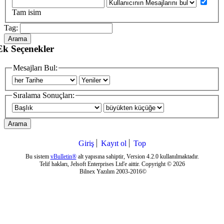
Tam isim
Tag:
Arama
Ek Seçenekler
Mesajları Bul:
Sıralama Sonuçları:
Arama
Giriş
Kayıt ol
Top
Bu sistem
vBulletin®
alt yapısına sahiptir, Version 4.2.0 kullanılmaktadır.
Telif hakları, Jelsoft Enterprises Ltd'e aittir. Copyright © 2026
Bilnex Yazılım 2003-2016©